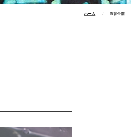
ホーム
過背金龍