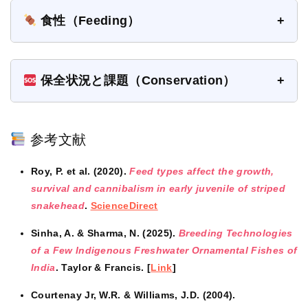
食性（Feeding）
保全状況と課題（Conservation）
参考文献
Roy, P. et al. (2020).
Feed types affect the growth,
survival and cannibalism in early juvenile of striped
snakehead
.
ScienceDirect
Sinha, A. & Sharma, N. (2025).
Breeding Technologies
of a Few Indigenous Freshwater Ornamental Fishes of
India
. Taylor & Francis. [
Link
]
Courtenay Jr, W.R. & Williams, J.D. (2004).