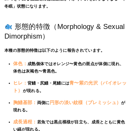
冬眠」状態になります。
形態的特徴（Morphology & Sexual
Dimorphism）
本種の形態的特徴は以下のように報告されています。
体色：
成熟個体ではオレンジ〜黄色の斑点が体側に現れ、
体色は灰褐色〜青黒色。
ヒレ：
青〜紫の光沢（バイオレッ
背鰭・尻鰭・尾鰭には
ト）
が現れる。
胸鰭基部：
円形の淡い紋様（ブレミッシュ）
両側に
が
現れる。
成長過程：
若魚では黒点模様が目立ち、成長とともに黄色
い縞が現れる。