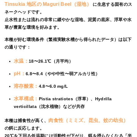
Tinsukia 地区の Maguri Beel（湿地）
に生息する固有のス
ネークヘッドです。
止水性または流れの非常に緩やかな湿地、泥質の底床、浮草や水
草が豊富な環境を好みます。
本種が好む環境条件（繁殖実験水槽から得られたデータ）は以下
の通りです：
水温：
18〜26.1℃（月平均）
pH：
6.8〜8.4（やや中性〜弱アルカリ性）
溶存酸素：
4.8〜6.0 mg/L
水草構成：
Pistia stratiotes（浮草）、Hydrilla
verticillata（沈水植物）などが共存
肉食性（ミミズ、昆虫、蚊の幼虫）
本種は捕食性が高く、
の餌に反応します。
20℃を下回る低温期には活動性が下がり、餌を摂らなくなる「半